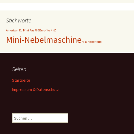
Stichworte
American DJ Mini Fog 400
Eurolite N-10
Mini-Nebelmaschine
N-10
Nebelfluid
Seiten
Startseite
Impressum & Datenschutz
Suchen
nach: